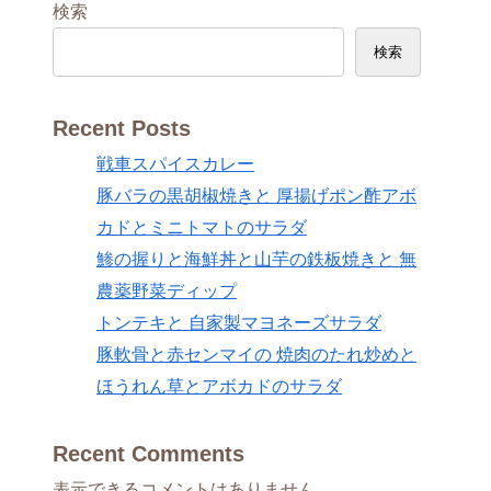
検索
検索
Recent Posts
戦車スパイスカレー
豚バラの黒胡椒焼きと 厚揚げポン酢アボ
カドとミニトマトのサラダ
鯵の握りと海鮮丼と山芋の鉄板焼きと 無
農薬野菜ディップ
トンテキと 自家製マヨネーズサラダ
豚軟骨と赤センマイの 焼肉のたれ炒めと
ほうれん草とアボカドのサラダ
Recent Comments
表示できるコメントはありません。