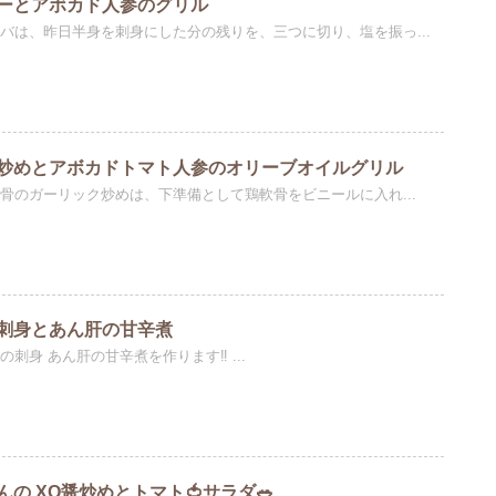
ーとアボカド人参のグリル
バは、昨日半身を刺身にした分の残りを、三つに切り、塩を振っ...
炒めとアボカドトマト人参のオリーブオイルグリル
骨のガーリック炒めは、下準備として鶏軟骨をビニールに入れ...
刺身とあん肝の甘辛煮
刺身 あん肝の甘辛煮を作ります‼️ ...
んの XO醤炒めとトマト🍅サラダ🥗